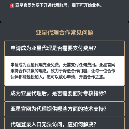
亚星官网为阁下开通代理账号，阁下可开始业务。
4
亚星代理合作常见问题
申请成为亚星代理是否需要支付费用？
申请成为亚星代理完全免费，无需支付任何费用。亚星官网
秉持合作共赢的理念，致力于降低合作门槛，让每一位合作
伙伴都能轻松加入。您可以放心申请，开启合作之旅。
成为亚星代理后，是否需要面对考核指标？
亚星官网为代理提供哪些方面的技术支持？
代理登录入口无法访问，应如何解决？